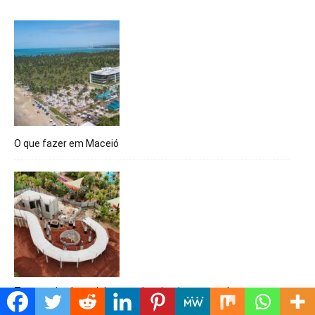
O que fazer em Maceió
Termas dos Laranjais anuncia primeira montanha-russa
aquática para crianças do mundo