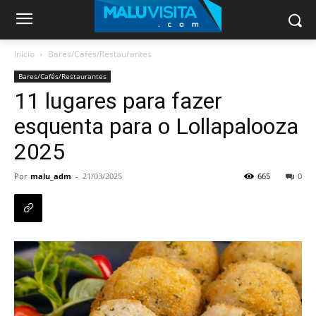
Início
Bares/Cafés/Restaurantes
Bares/Cafés/Restaurantes
11 lugares para fazer
esquenta para o Lollapalooza
2025
Por
malu_adm
-
21/03/2025
665
0