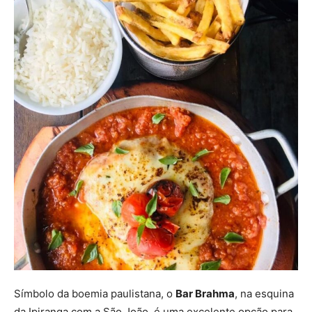
Símbolo da boemia paulistana, o
Bar Brahma
, na esquina
da Ipiranga com a São João, é uma excelente opção para