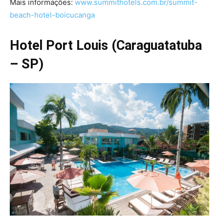
Mais informações:
www.summithotels.com.br/summit-
beach-hotel-boicucanga
Hotel Port Louis (Caraguatatuba
– SP)