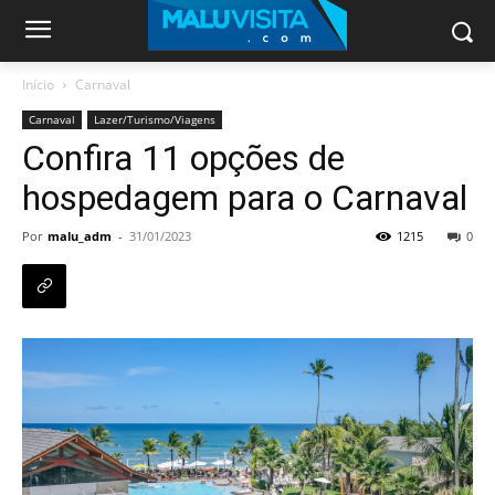
Início
Carnaval
Carnaval
Lazer/Turismo/Viagens
Confira 11 opções de
hospedagem para o Carnaval
Por
malu_adm
-
31/01/2023
1215
0