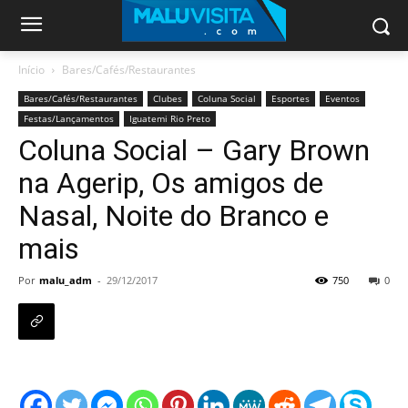
Início
Bares/Cafés/Restaurantes
Bares/Cafés/Restaurantes
Clubes
Coluna Social
Esportes
Eventos
Festas/Lançamentos
Iguatemi Rio Preto
Coluna Social – Gary Brown
na Agerip, Os amigos de
Nasal, Noite do Branco e
mais
Por
malu_adm
-
29/12/2017
750
0