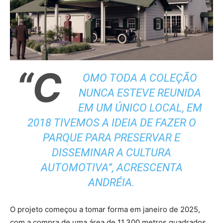
“C
OMO TODA A COLEÇÃO
NUNCA ESTEVE REUNIDA
EM UM ÚNICO LOCAL, EM
2018 TIVEMOS A IDEIA DE FAZER O
PARQUE PARA PRESERVAR E
DISSEMINAR A CULTURA
AUTOMOTIVA”, ACRESCENTA
ANDRÉIA.
O projeto começou a tomar forma em janeiro de 2025,
com a compra de uma área de 11.300 metros quadrados