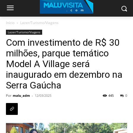
Início
Lazer/Turismo/Viagens
Lazer/Turismo/Viagens
Com investimento de R$ 30
milhões, parque temático
Model A Village será
inaugurado em dezembro na
Serra Gaúcha
Por
malu_adm
-
12/03/2025
445
0