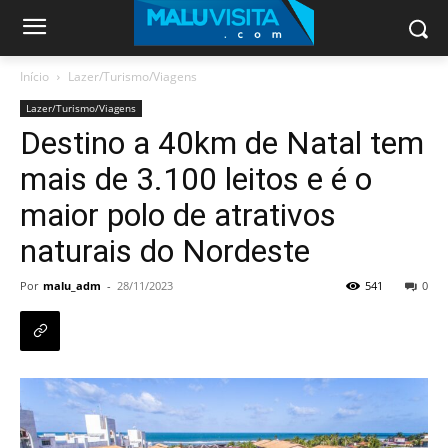
Início
Lazer/Turismo/Viagens
Lazer/Turismo/Viagens
Destino a 40km de Natal tem
mais de 3.100 leitos e é o
maior polo de atrativos
naturais do Nordeste
Por
malu_adm
-
28/11/2023
541
0