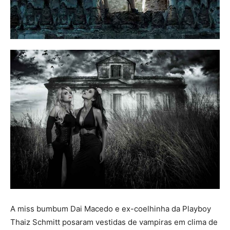
A miss bumbum Dai Macedo e ex-coelhinha da Playboy
Thaiz Schmitt posaram vestidas de vampiras em clima de