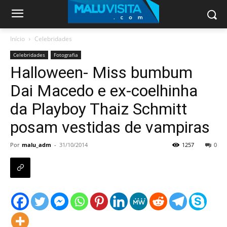
Início
Celebridades
Celebridades
Fotografia
Halloween- Miss bumbum
Dai Macedo e ex-coelhinha
da Playboy Thaiz Schmitt
posam vestidas de vampiras
Por
malu_adm
-
31/10/2014
1257
0