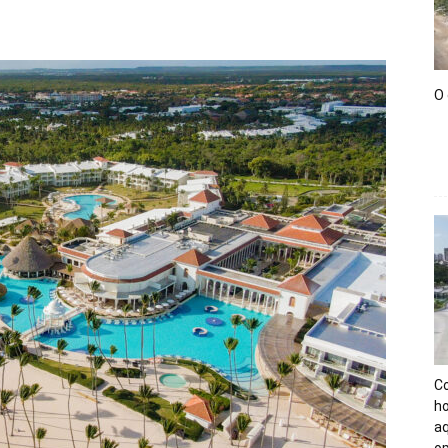
O
C
h
a
op