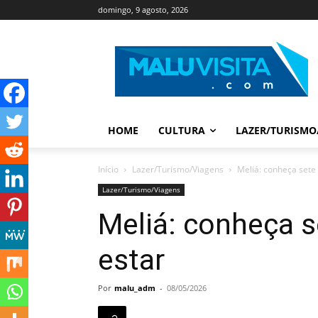
domingo, 9 agosto, 2026
HOME
CULTURA
LAZER/TURISMO
Início
Lazer/Turismo/Viagens
Meliá: conheça sete
Lazer/Turismo/Viagens
Meliá: conheça s
estar
Por
malu_adm
-
08/05/2026