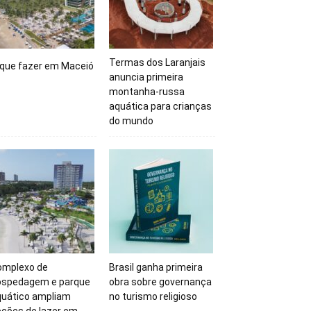
Termas dos Laranjais
 que fazer em Maceió
anuncia primeira
montanha-russa
aquática para crianças
do mundo
omplexo de
Brasil ganha primeira
ospedagem e parque
obra sobre governança
quático ampliam
no turismo religioso
ções de lazer em