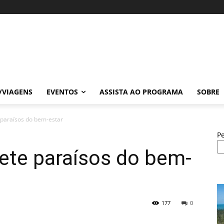
/VIAGENS
EVENTOS
ASSISTA AO PROGRAMA
SOBRE
 paraísos do bem-estar
P
ete paraísos do bem-
177
0