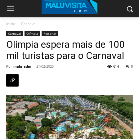
Início
Carnaval
Carnaval
Olímpia
Regional
Olímpia espera mais de 100
mil turistas para o Carnaval
Por
malu_adm
-
21/02/2025
614
0