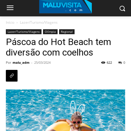
Início
Lazer/Turismo/Viagens
Lazer/Turismo/Viagens
Olímpia
Regional
Páscoa do Hot Beach tem
diversão com coelhos
Por
malu_adm
-
25/03/2024
622
0