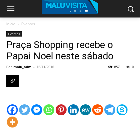
Início
Eventos
Eventos
Praça Shopping recebe o
Papai Noel neste sábado
Por
malu_adm
-
16/11/2016
857
0