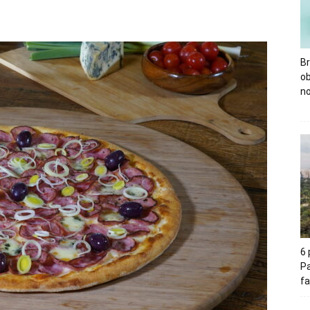
Br
o
no
6
Pa
fa