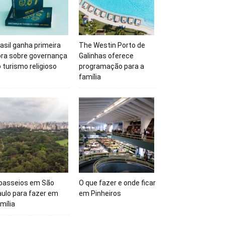
asil ganha primeira
The Westin Porto de
bra sobre governança
Galinhas oferece
 turismo religioso
programação para a
família
 passeios em São
O que fazer e onde ficar
ulo para fazer em
em Pinheiros
mília