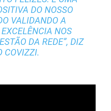
SITIVA DO NOSSO
O VALIDANDO A
 EXCELÊNCIA NOS
ESTÃO DA REDE”, DIZ
 COVIZZI.