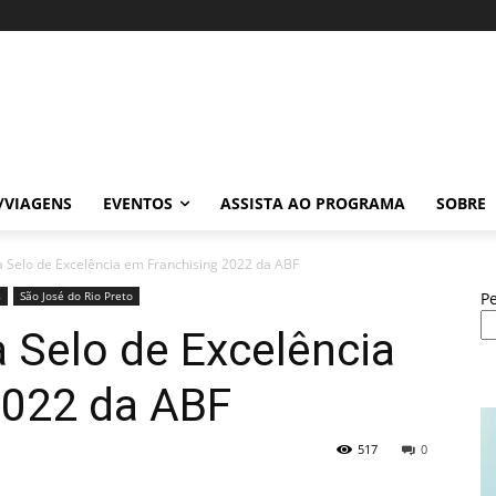
/VIAGENS
EVENTOS
ASSISTA AO PROGRAMA
SOBRE
a Selo de Excelência em Franchising 2022 da ABF
s
São José do Rio Preto
P
a Selo de Excelência
2022 da ABF
517
0