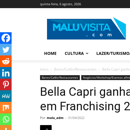
quinta-feira, 6 agosto, 2026
HOME
CULTURA
LAZER/TURISMO
Início
Bares/Cafés/Restaurantes
Bella Capri ganh
Bares/Cafés/Restaurantes
Negócios/Workshop/Eventos afin
Bella Capri ganh
em Franchising 
Por
malu_adm
-
01/04/2022