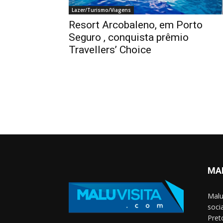
Lazer/Turismo/Viagens
Resort Arcobaleno, em Porto
Seguro , conquista prêmio
Travellers’ Choice
MA
Malu 
soci
Pret