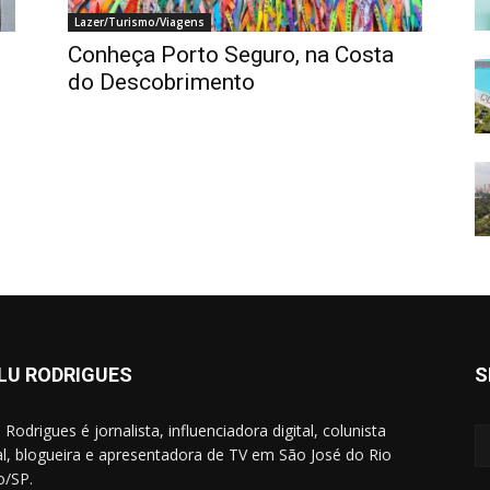
Lazer/Turismo/Viagens
Conheça Porto Seguro, na Costa
do Descobrimento
LU RODRIGUES
S
Rodrigues é jornalista, influenciadora digital, colunista
al, blogueira e apresentadora de TV em São José do Rio
o/SP.