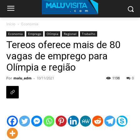
Início
Economia
Economia
Emprego
Olímpia
Regional
Trabalho
Tereos oferece mais de 80
vagas de emprego para
Olímpia e região
Por
malu_adm
-
10/11/2021
1198
0