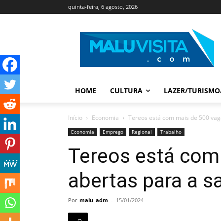
quinta-feira, 6 agosto, 2026
HOME
CULTURA
LAZER/TURISMO
Início
Economia
Tereos está com mais de 500 vaga
Economia
Emprego
Regional
Trabalho
Tereos está com
abertas para a s
Por
malu_adm
-
15/01/2024