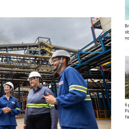
Br
o
no
6
Pa
fa