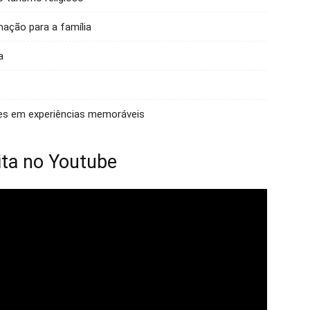
ação para a família
a
es em experiências memoráveis
ita no Youtube