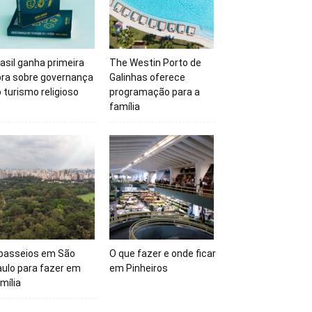
asil ganha primeira
The Westin Porto de
bra sobre governança
Galinhas oferece
 turismo religioso
programação para a
família
 passeios em São
O que fazer e onde ficar
ulo para fazer em
em Pinheiros
mília