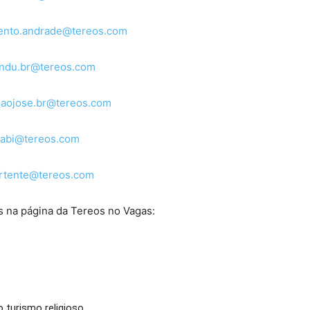
ento.andrade@tereos.com
ndu.br@tereos.com
saojose.br@tereos.com
nabi@tereos.com
ertente@tereos.com
 na página da Tereos no Vagas:
 turismo religioso