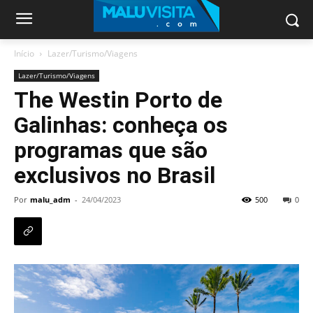
Início
Lazer/Turismo/Viagens
Lazer/Turismo/Viagens
The Westin Porto de
Galinhas: conheça os
programas que são
exclusivos no Brasil
Por
malu_adm
-
24/04/2023
500
0