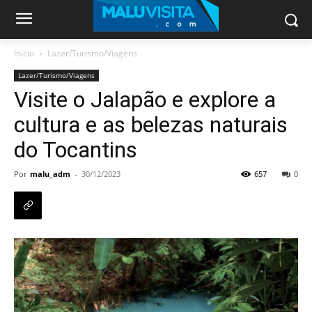
Início
Lazer/Turismo/Viagens
Lazer/Turismo/Viagens
Visite o Jalapão e explore a
cultura e as belezas naturais
do Tocantins
Por
malu_adm
-
30/12/2023
657
0