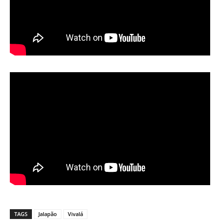
TAGS
Jalapão
Vivalá