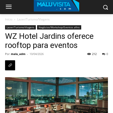
Início
Lazer/Turismo/Viagens
Lazer/Turismo/Viagens
Negócios/Workshop/Eventos afins
WZ Hotel Jardins oferece
rooftop para eventos
Por
malu_adm
-
10/04/2026
212
0