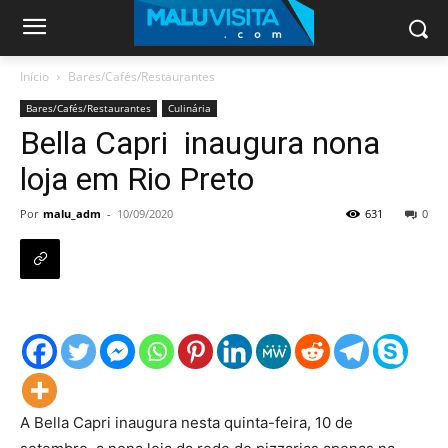
Início
Bares/Cafés/Restaurantes
Bares/Cafés/Restaurantes
Culinária
Bella Capri inaugura nona
loja em Rio Preto
Por
malu_adm
-
10/09/2020
631
0
A Bella Capri inaugura nesta quinta-feira, 10 de