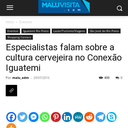
Início
Eventos
Eventos
Iguatemi Rio Preto
Lazer/Turismo/Viagens
São José do Rio Preto
Shopping Centers
Especialistas falam sobre a
cultura cervejeira no Conexão
Iguatemi
Por
malu_adm
-
29/07/2016
499
0