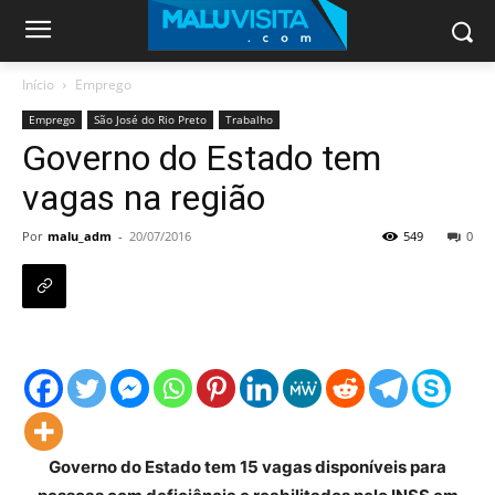
Início
Emprego
Emprego
São José do Rio Preto
Trabalho
Governo do Estado tem
vagas na região
Por
malu_adm
-
20/07/2016
549
0
Governo do Estado tem 15 vagas disponíveis para