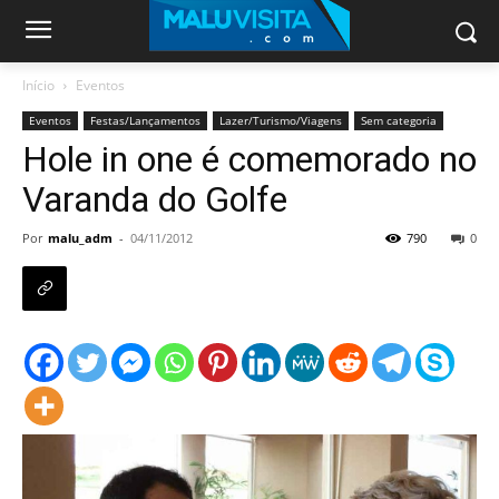
Início
Eventos
Eventos
Festas/Lançamentos
Lazer/Turismo/Viagens
Sem categoria
Hole in one é comemorado no
Varanda do Golfe
Por
malu_adm
-
04/11/2012
790
0