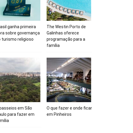
asil ganha primeira
The Westin Porto de
bra sobre governança
Galinhas oferece
 turismo religioso
programação para a
família
 passeios em São
O que fazer e onde ficar
ulo para fazer em
em Pinheiros
mília