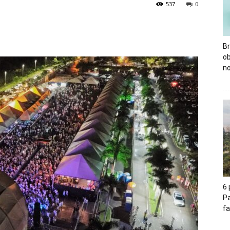
537
0
Br
o
no
6
Pa
fa