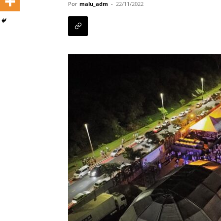
Por
malu_adm
-
22/11/2022