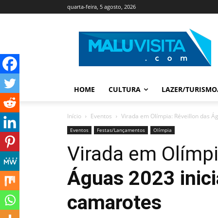
quarta-feira, 5 agosto, 2026
HOME
CULTURA
LAZER/TURISMO
Início
Eventos
Virada em Olímpia: Réveillon das Á
Eventos
Festas/Lançamentos
Olímpia
Virada em Olímp
Águas 2023 inici
camarotes