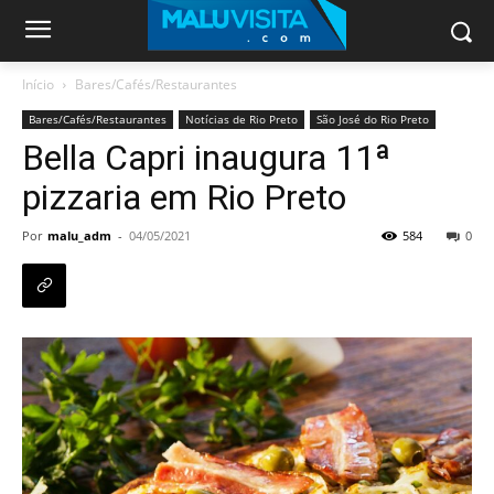
Início
Bares/Cafés/Restaurantes
Bares/Cafés/Restaurantes
Notícias de Rio Preto
São José do Rio Preto
Bella Capri inaugura 11ª
pizzaria em Rio Preto
Por
malu_adm
-
04/05/2021
584
0