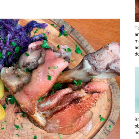
Te
an
m
aq
d
Br
o
no