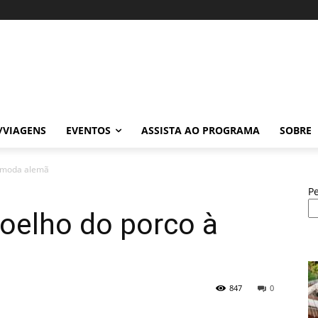
/VIAGENS
EVENTOS
ASSISTA AO PROGRAMA
SOBRE
à moda alemã
P
joelho do porco à
847
0