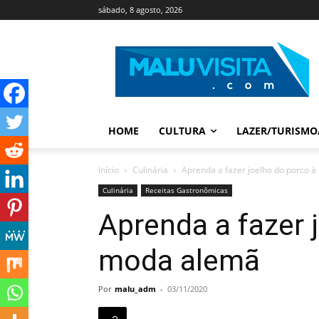
sábado, 8 agosto, 2026
HOME
CULTURA
LAZER/TURISMO
Início
Culinária
Aprenda a fazer joelho do porco 
Culinária
Receitas Gastronômicas
Aprenda a fazer 
moda alemã
Por
malu_adm
-
03/11/2020