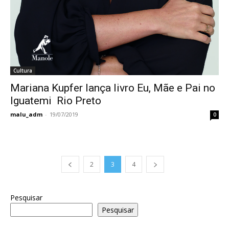
Cultura
Mariana Kupfer lança livro Eu, Mãe e Pai no
Iguatemi Rio Preto
malu_adm
-
19/07/2019
0
2
3
4
Pesquisar
Pesquisar